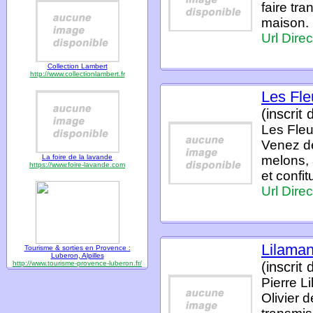
faire tr
maison.
Url Direc
Collection Lambert
http://www.collectionlambert.fr
Les Fle
(inscrit
Les Fleur
Venez déc
La foire de la lavande
melons, 
https://www.foire-lavande.com
et confit
Url Direc
Lilaman
Tourisme & sorties en Provence :
Luberon, Alpilles
http://www.tourisme-provence-luberon.fr/
(inscrit
Pierre L
Olivier d