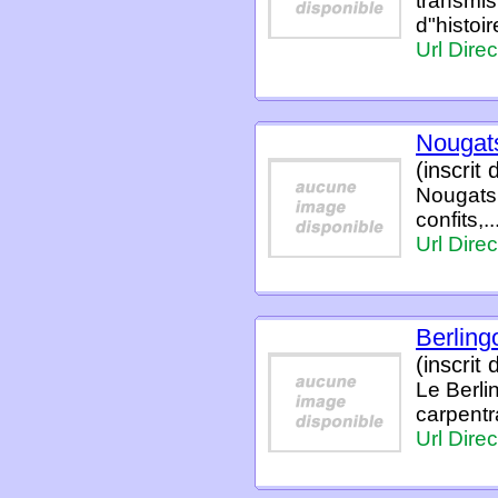
transmis
d"histoi
Url Direc
Nougats
(inscrit
Nougats, 
confits,.
Url Direc
Berling
(inscrit
Le Berli
carpentr
Url Direc