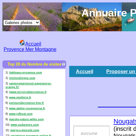
Annuaire P
Accueil
Provence Mer Montagne
Top 20 du Nombre de visites
Accueil
Proposer un 
1)
/tableaux-provence.com
2)
/violondingue.com
3)
santonsmarienoel.pagesperso-
orange.fr/
4)
/www.terroirsdeprovence.fr
5)
www.miellerie.fr
6)
peinture2provence.free.fr
7)
www.atelier-rougecerise.fr
8)
www.jcfboat.com
Nougat
9)
marche-nature.wifeo.com
10)
www.sudarenes.com
(inscrit
11)
maryv.e-monsite.com
Nougats 
12)
ceramique.provence.online.fr