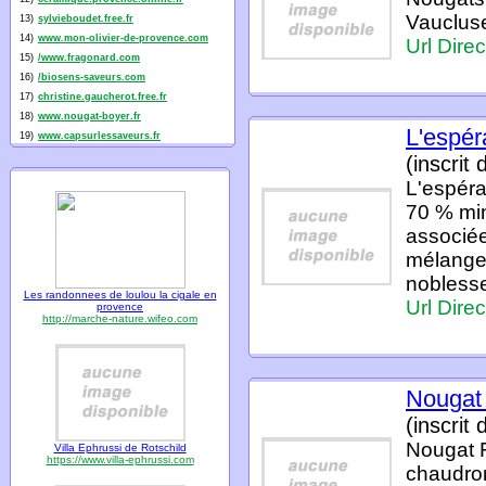
Vaucluse
13)
sylvieboudet.free.fr
14)
www.mon-olivier-de-provence.com
Url Direc
15)
/www.fragonard.com
16)
/biosens-saveurs.com
17)
christine.gaucherot.free.fr
18)
www.nougat-boyer.fr
L'espér
19)
www.capsurlessaveurs.fr
(inscrit
L'espéra
70 % mi
associée
mélange 
noblesse
Les randonnees de loulou la cigale en
Url Direc
provence
http://marche-nature.wifeo.com
Nougat
(inscrit
Nougat F
Villa Ephrussi de Rotschild
https://www.villa-ephrussi.com
chaudron