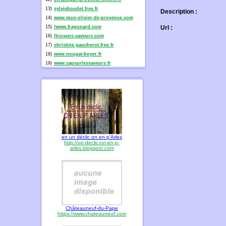
13)
sylvieboudet.free.fr
Description :
14)
www.mon-olivier-de-provence.com
15)
/www.fragonard.com
Url :
16)
/biosens-saveurs.com
17)
christine.gaucherot.free.fr
18)
www.nougat-boyer.fr
19)
www.capsurlessaveurs.fr
en un déclic on en p'Arles
http://un-declic-on-en-p-
arles.blogspot.com
Châteauneuf-du-Pape
https://www.chateauneuf.com