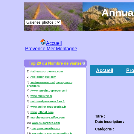
Annuai
Accueil
Provence Mer Montagne
Top 20 du Nombre de visites
Accueil
Pro
1)
/tableaux-provence.com
2)
/violondingue.com
3)
santonsmarienoel.pagesperso-
orange.fr/
4)
/www.terroirsdeprovence.fr
5)
www.miellerie.fr
6)
peinture2provence.free.fr
7)
www.atelier-rougecerise.fr
8)
www.jcfboat.com
Titre :
9)
marche-nature.wifeo.com
Date inscription :
10)
www.sudarenes.com
11)
maryv.e-monsite.com
Catégorie :
12)
ceramique.provence.online.fr