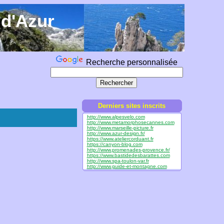
 d'Azur
Recherche personnalisée
Derniers sites inscrits
http://www.alpesvelo.com
http://www.metamorphosecannes.com
http://www.marseille-picture.fr
http://www.azur-design.fr/
https://www.ateliercorduant.fr
https://canyon-blog.com
http://www.promenades-provence.fr/
https://www.bastidedesbarattes.com
http://www.spa-toulon-var.fr
http://www.guide-et-montagne.com