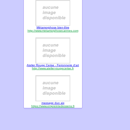
Métamorphose bien-être
http://www.metamorphosecannes.com
Atelier Rouge Cerise - Ferronnerie d'art
http://www.atelier-rougecerise.fr
massage duo aix
https://www.empreintedessens.fr