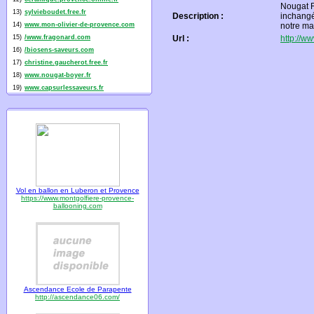
Nougat F
13)
sylvieboudet.free.fr
Description :
inchangé
14)
www.mon-olivier-de-provence.com
notre ma
15)
/www.fragonard.com
Url :
http://w
16)
/biosens-saveurs.com
17)
christine.gaucherot.free.fr
18)
www.nougat-boyer.fr
19)
www.capsurlessaveurs.fr
Vol en ballon en Luberon et Provence
https://www.montgolfiere-provence-
ballooning.com
Ascendance Ecole de Parapente
http://ascendance06.com/