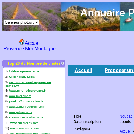
Annuaire P
Accueil
Provence Mer Montagne
Top 20 du Nombre de visites
Accueil
Proposer un 
1)
/tableaux-provence.com
2)
/violondingue.com
3)
santonsmarienoel.pagesperso-
orange.fr/
4)
/www.terroirsdeprovence.fr
5)
www.miellerie.fr
6)
peinture2provence.free.fr
7)
www.atelier-rougecerise.fr
8)
www.jcfboat.com
Titre :
Nougat 
9)
marche-nature.wifeo.com
Date inscription :
depuis l
10)
www.sudarenes.com
11)
maryv.e-monsite.com
Catégorie :
Accueil
12)
ceramique.provence.online.fr