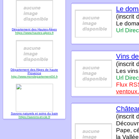
Le doma
(inscrit
Le domai
Url Direc
Département des Hautes-Alpes
https://www.hautes-alpes.fr
Vins de
(inscrit
Les vins
Département des Alpes de haute
Provence
Url Direc
http://www.mondepartement04.fr
Flux RS
ventoux.
Châtea
Savons naturels et soins du bain
(inscrit
https://savons-et-cie.fr
Découvre
Pape, cé
la Vallé