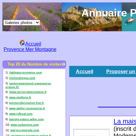
Annuaire P
Accueil
Provence Mer Montagne
Top 20 du Nombre de visites
Accueil
Proposer un 
1)
/tableaux-provence.com
2)
/violondingue.com
3)
santonsmarienoel.pagesperso-
orange.fr/
4)
/www.terroirsdeprovence.fr
5)
www.miellerie.fr
6)
peinture2provence.free.fr
7)
www.atelier-rougecerise.fr
8)
www.jcfboat.com
La mais
9)
marche-nature.wifeo.com
10)
www.sudarenes.com
(inscrit
11)
maryv.e-monsite.com
Moderne 
12)
ceramique.provence.online.fr