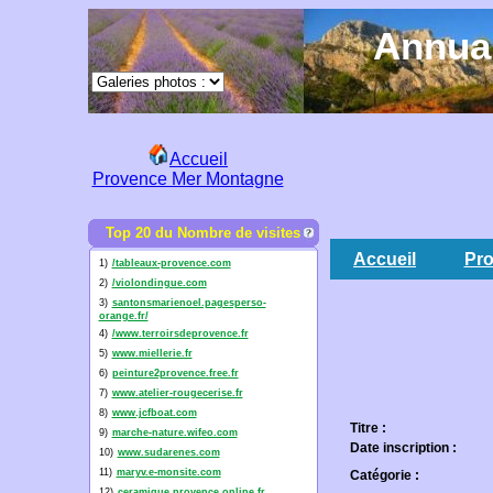
Annuai
Accueil
Provence Mer Montagne
Top 20 du Nombre de visites
Accueil
Pro
1)
/tableaux-provence.com
2)
/violondingue.com
3)
santonsmarienoel.pagesperso-
orange.fr/
4)
/www.terroirsdeprovence.fr
5)
www.miellerie.fr
6)
peinture2provence.free.fr
7)
www.atelier-rougecerise.fr
8)
www.jcfboat.com
Titre :
9)
marche-nature.wifeo.com
Date inscription :
10)
www.sudarenes.com
11)
maryv.e-monsite.com
Catégorie :
12)
ceramique.provence.online.fr