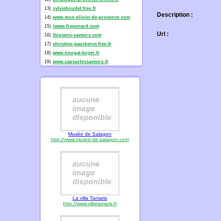
13)
sylvieboudet.free.fr
Description :
14)
www.mon-olivier-de-provence.com
15)
/www.fragonard.com
Url :
16)
/biosens-saveurs.com
17)
christine.gaucherot.free.fr
18)
www.nougat-boyer.fr
19)
www.capsurlessaveurs.fr
Musée de Salagon
http://www.musee-de-salagon.com
La villa Tamaris
http://www.villatamaris.fr