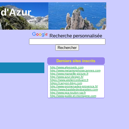
 d'Azur
Recherche personnalisée
Derniers sites inscrits
http://www.alpesvelo.com
http://www.metamorphosecannes.com
http://www.marseille-picture.fr
http://www.azur-design.fr/
https://www.ateliercorduant.fr
https://canyon-blog.com
http://www.promenades-provence.fr/
https://www.bastidedesbarattes.com
http://www.spa-toulon-var.fr
http://www.guide-et-montagne.com