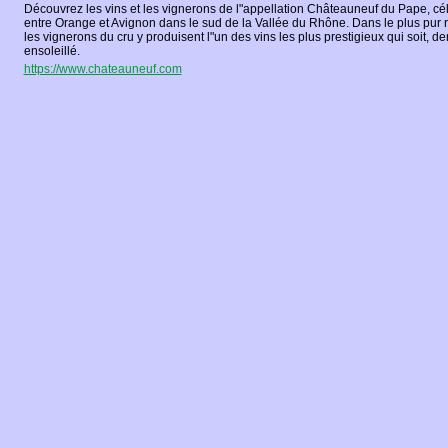
Découvrez les vins et les vignerons de l"appellation Châteauneuf du Pape, cél
entre Orange et Avignon dans le sud de la Vallée du Rhône. Dans le plus pur r
les vignerons du cru y produisent l"un des vins les plus prestigieux qui soit, d
ensoleillé.
https://www.chateauneuf.com