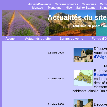
Aix-en-Provence
Cadrans solaires
Calanques
Cama
Monaco
Montagne
Nice
Sainte-Baume
Saint
Actualités du si
Tourisme en photos dan
Accueil
Actualités du site
Ecrans de veille
Fonds d'é
Découv
Vaucluse
02 Mars 2008
d'Avig
L
Retrouv
Bouche
codes po
01 Mars 2008
densité
classem
habitants, ainsi qu'u
Découvre
01 Mars 2008