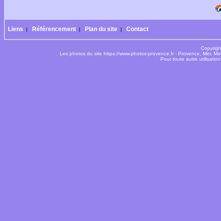
Liens
Référencement
Plan du site
Contact
|
|
|
Copyrigh
Les photos du site https://www.photos-provence.fr - Provence, Mer, M
Pour toute autre utilisati