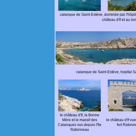
calanque de Saint-Estève, dominée par l'hôpita
château d'If et au lo
calanque de Saint-Estève, hopital Sa
le château d'If, la Bonne
Mère et le massif des
le château d'If vu
Calanques vus depuis l'île
fort Raton
Ratonneau