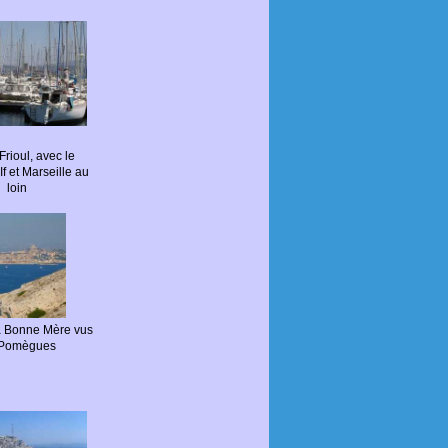
Frioul, avec le
If et Marseille au
loin
 la Bonne Mère vus
e Pomègues