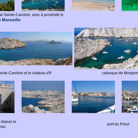
l Sainte-Caroline, avec à proximité le
Marseille
in
inte-Caroline et le chateau d'If
calanque de Morgere
e depuis le
port du Frioul
neau