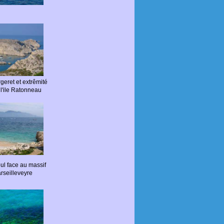
geret et extrêmité
l'ile Ratonneau
ioul face au massif
rseilleveyre