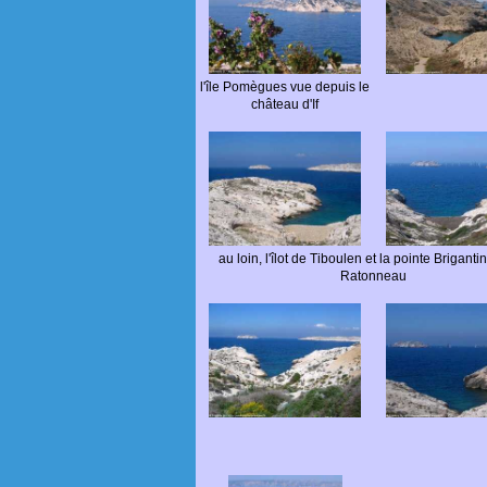
l'île Pomègues vue depuis le
château d'If
au loin, l'îlot de Tiboulen et la pointe Brigantin 
Ratonneau