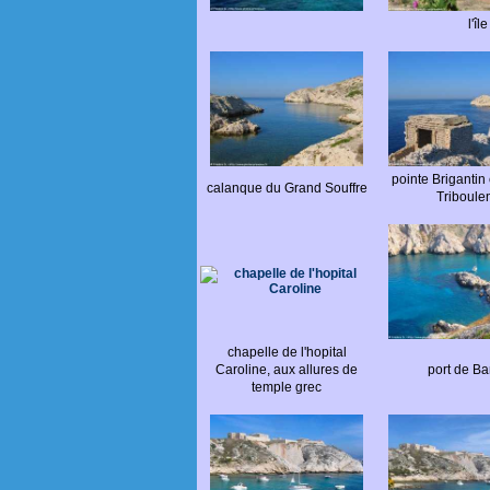
l'î
pointe Brigantin e
calanque du Grand Souffre
Triboule
chapelle de l'hopital
Caroline, aux allures de
port de Ba
temple grec