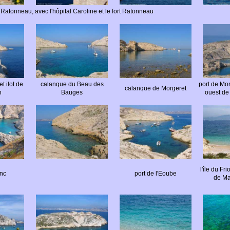
le Ratonneau, avec l'hôpital Caroline et le fort Ratonneau
t ilot de
calanque du Beau des
port de Mor
calanque de Morgeret
n
Bauges
ouest de 
l'île du Fr
nc
port de l'Eoube
de Ma