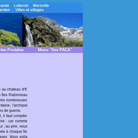
vande
Luberon
Marseille
erdon
Villes et villages
tes Postales
Menu "Iles PACA"
au chateau d'If.
es îles Ratonneau
 très nombreuses
aine, l'archipel
es de guerre.
, il faut compter
aire - car comme
r ; au pire, vous
née à chaque île
ègues. Vous voila