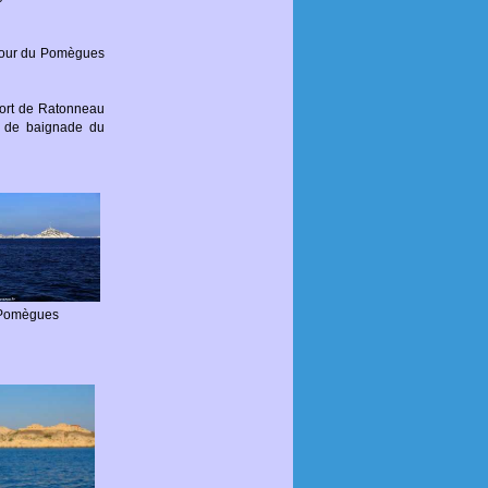
 tour du Pomègues
 fort de Ratonneau
x de baignade du
 Pomègues