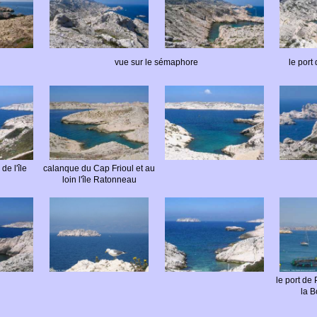
vue sur le sémaphore
le por
de l'île
calanque du Cap Frioul et au
loin l'île Ratonneau
le port de
la 