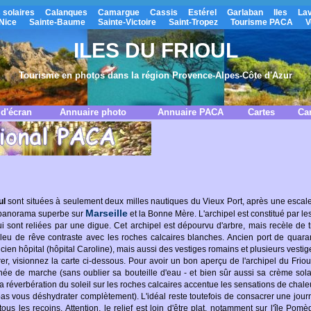
 solaires
Calanques
Camargue
Cassis
Estérel
Garlaban
Iles
La
Nice
Sainte-Baume
Sainte-Victoire
Saint-Tropez
Tourisme PACA
V
ILES DU FRIOUL
Tourisme en photos dans la région Provence-Alpes-Côte d'Azur
d'écran
Annuaire photo
Annuaire PACA
Cartes
Car
ul
sont situées à seulement deux milles nautiques du Vieux Port, après une escale 
Marseille
n panorama superbe sur
et la Bonne Mère. L'archipel est constitué par l
 sont reliées par une digue. Cet archipel est dépourvu d'arbre, mais recèle de
leu de rêve contraste avec les roches calcaires blanches. Ancien port de quarant
en hôpital (hôpital Caroline), mais aussi des vestiges romains et plusieurs vestig
r, visionnez la carte ci-dessous. Pour avoir un bon aperçu de l'archipel du Frioul
ée de marche (sans oublier sa bouteille d'eau - et bien sûr aussi sa crème sol
a réverbération du soleil sur les roches calcaires accentue les sensations de chaleu
as vous déshydrater complètement). L'idéal reste toutefois de consacrer une jour
tous les recoins. Attention, le relief est loin d'être plat, notamment sur l'île Pom