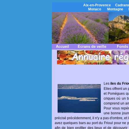
Aix-en-Provence
Cadrans
Monaco
Montagne
Accueil
Ecrans de veille
Fonds 
Les
iles du Frio
Elles offrent u
et Pomègues qui
criques où un b
comprend un anci
Pour vous repére
une bonne journ
précisé précédemment, il n'y a pas d'ombre, et l
avez quelques bars au port du Frioul pour ne p
afin de bien profiter des lieux et de découvrir 