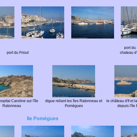
port du 
port du Frioul
chateau d'
hopital Caroline sur l'île
digue reliant les îles Ratonneau et
le château d'If et
Ratonneau
Pomègues
depuis l'îl
Ile Pomègues