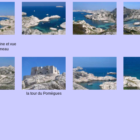
ine et vue
onneau
la tour du Pomègues