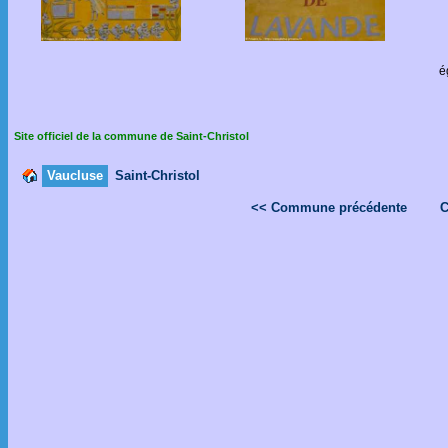
é
Site officiel de la commune de Saint-Christol
Vaucluse
Saint-Christol
<< Commune précédente
C