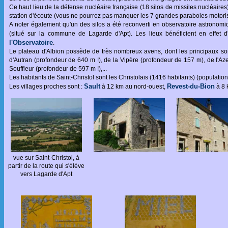
Ce haut lieu de la défense nucléaire française (18 silos de missiles nucléaires
station d'écoute (vous ne pourrez pas manquer les 7 grandes paraboles motoris
A noter également qu'un des silos a été reconverti en observatoire astronom
(situé sur la commune de Lagarde d'Apt). Les lieux bénéficient en effet 
l'Observatoire
.
Le plateau d'Albion possède de très nombreux avens, dont les principaux so
d'Autran (profondeur de 640 m !), de la Vipère (profondeur de 157 m), de l'A
Souffleur (profondeur de 597 m !),...
Les habitants de Saint-Christol sont les Christolais (1416 habitants) (populatio
Sault
Revest-du-Bion
Les villages proches sont :
à 12 km au nord-ouest,
à 8 
vue sur Saint-Christol, à
partir de la route qui s'élève
vers Lagarde d'Apt