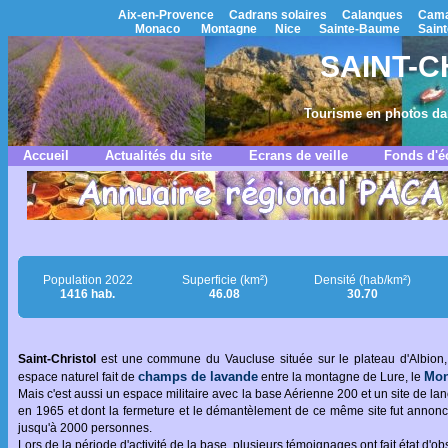
Aix-en-Provence
Cadrans solaires
Calanques
Cama
Monaco
Montagne
Nice
Sainte-Baume
Saint
SAINT-C
Tourisme en photos dan
Accueil
Actualités du site
Ecrans de veille
Fonds d'é
Population 2022
Superficie (km²)
Densité (hab/km²)
1416 hab.
46.08
30.70
Saint-Christol
est une commune du Vaucluse située sur le plateau d'Albion, à
champs de lavande
Mon
espace naturel fait de
entre la montagne de Lure, le
Mais c'est aussi un espace militaire avec la base Aérienne 200 et un site de lan
en 1965 et dont la fermeture et le démantèlement de ce même site fut annon
jusqu'à 2000 personnes.
Lors de la période d'activité de la base, plusieurs témoignages ont fait état d'o