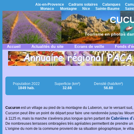
Aix-en-Provence
Cadrans solaires
Calanques
Cama
Monaco
Montagne
Nice
Sainte-Baume
Saint
CUCU
Tourisme en photos dan
Accueil
Actualités du site
Ecrans de veille
Fonds d'é
Population 2022
Superficie (km²)
Densité (hab/km²)
1849 hab.
32.68
56.60
Cucuron
est un village au pied de la montagne du Luberon, sur le versant sud, 
Cucuron peut être un point de départ pour faire une randonnée jusqu'au Mourre
Cabrières d
à 1125 m, mais la marche s'avérera plus longue qu'en partant de
De nombreuses terrasses ombragées très agréables permettent de prendre un ver
L'origine du nom de la commune provient de sa situation géographique, le villag