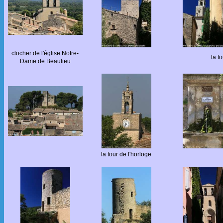
clocher de l'église Notre-
la t
Dame de Beaulieu
la tour de l'horloge