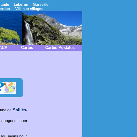
vande
Luberon
Marseille
erdon
Villes et villages
PACA
Cartes
Cartes Postales
Solliès-
mmune de
e changer de nom
 (du moins pour