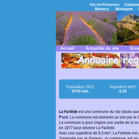
Aix-en-Provence
Cadrans
Monaco
Montagne
Accueil
Actualités du site
Ecra
Population 2022
Superficie (km²)
9745 hab.
8.30
La Farlède
est une commune du Var située aux
Pont
. La commune est dominée au loin par le C
La commune a pour origine une partie de la co
en 1877 pour devenir La Farlède.
Avec une superficie de 8,3 km², La Farlède est 
Traversée par le Gapeau, la commune est en 