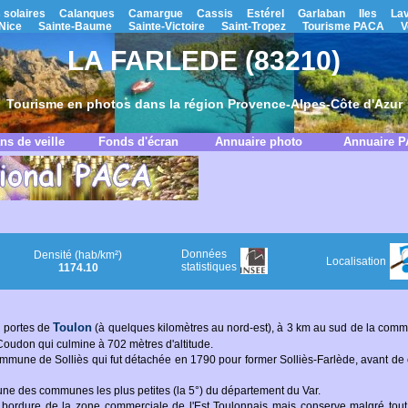
 solaires
Calanques
Camargue
Cassis
Estérel
Garlaban
Iles
La
Nice
Sainte-Baume
Sainte-Victoire
Saint-Tropez
Tourisme PACA
V
LA FARLEDE (83210)
Tourisme en photos dans la région Provence-Alpes-Côte d'Azur
ns de veille
Fonds d'écran
Annuaire photo
Annuaire 
Données
Densité (hab/km²)
Localisation
statistiques
1174.10
Toulon
 portes de
(à quelques kilomètres au nord-est), à 3 km au sud de la co
oudon qui culmine à 702 mètres d'altitude.
mmune de Solliès qui fut détachée en 1790 pour former Solliès-Farlède, avant d
une des communes les plus petites (la 5°) du département du Var.
bordure de la zone commerciale de l'Est Toulonnais mais conserve malgré tout