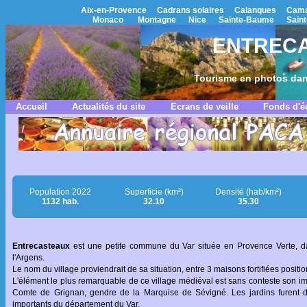
Aix-en-Provence
Cadrans solaires
Calanques
Cama
Monaco
Montagne
Nice
Sainte-Baume
Saint
ENTRECA
Tourisme en photos dan
Accueil
Actualités du site
Ecrans de veille
Fonds d'é
Population 2022
Superficie (km²)
Densité (hab/km²)
1132 hab.
32.10
35.30
Entrecasteaux
est une petite commune du Var située en Provence Verte, da
l'Argens.
Le nom du village proviendrait de sa situation, entre 3 maisons fortifiées posi
L'élément le plus remarquable de ce village médiéval est sans conteste son im
Comte de Grignan, gendre de la Marquise de Sévigné. Les jardins furent 
importants du département du Var.