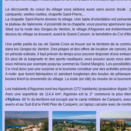
La découverte du coeur du village vous séduira aussi sans aucun doute : pl
campanile, vieilles ruelles, chapelle Saint-Pierre,...
La chapelle Saint-Pierre domine le village. Une table d'orientation est présente
le plateau de Valensole. A proximité de la chapelle, vous pourrez apercevoir qu
Situé sur la route des Gorges du Verdon, le village d'Aiguines est évidemment
dessus du village se trouvent, avant le Grand Canyon, le belvédère du Col d'Ill
Une petite partie du lac de Sainte-Croix se trouve sur le territoire de la com
dans les Gorges du Verdon. Des plages et des offres de location de canoës, ka
en période estivale, il faut prévoir du temps pour pouvoir disposer d'une embarc
En plus de la baignade et des sports nautiques, vous pouvez aussi vous ado
vous mènera par exemple jusqu'au sommet du Grand Margès). Les possibilités d'
Ce n'est donc pas une surprise si le tourisme constitue une des activités princi
A noter que furent fabriquées ici pendant longtemps des boules de pétanque e
boules firent la renommée du village. La visite (en été) du musée de la tourner
Les habitants d'Aiguines sont les Aiguinois (272 habitants) (population légale 
Avec une superficie de 114,4 km², Aiguines est la 3° commune la plus é
Hyères
d'
. 60 % du territoire est occupé par le camp militaire de Canjuers, a
avens et au Sud-Est le Petit Plan de Canjuers, un lapiaz calcaire avec de nom