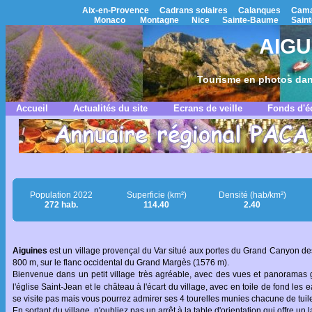
Aix-en-Provence
Cadrans solaires
Calanques
Cama
Monaco
Montagne
Nice
Sainte-Baume
Saint
AIGU
Tourisme en photos dan
Accueil
Actualités du site
Ecrans de veille
Fonds d'é
Population 2022
Superficie (km²)
Densité (hab/km²)
272 hab.
114.40
2.40
Aiguines
est un village provençal du Var situé aux portes du Grand Canyon d
800 m, sur le flanc occidental du Grand Margès (1576 m).
Bienvenue dans un petit village très agréable, avec des vues et panoramas 
l'église Saint-Jean et le château à l'écart du village, avec en toile de fond les
se visite pas mais vous pourrez admirer ses 4 tourelles munies chacune de tui
En sortant du village, n'oubliez pas un arrêt à la table d'orientation qui offre u