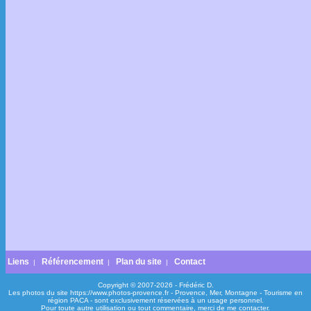
Liens
Référencement
Plan du site
Contact
|
|
|
Copyright © 2007-2026 - Frédéric D.
Les photos du site https://www.photos-provence.fr - Provence, Mer, Montagne - Tourisme en
région PACA - sont exclusivement réservées à un usage personnel.
Pour toute autre utilisation ou tout commentaire, merci de me contacter.