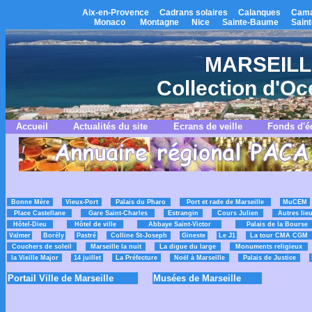
Aix-en-Provence
Cadrans solaires
Calanques
Cama
Monaco
Montagne
Nice
Sainte-Baume
Saint
MARSEILLE 
Collection d'O
Accueil
Actualités du site
Ecrans de veille
Fonds d'é
Bonne Mère
Vieux-Port
Palais du Pharo
Port et rade de Marseille
MuCEM
Place Castellane
Gare Saint-Charles
Estrangin
Cours Julien
Autres lie
Hôtel-Dieu
Hôtel de ville
Abbaye Saint-Victor
Palais de la Bourse
Valmer
Borély
Pastré
Colline St-Joseph
Gineste
Le J1
La tour CMA CGM
Couchers de soleil
Marseille la nuit
La digue du large
Monuments religieux
la Vieille Major
14 juillet
La Préfecture
Noël à Marseille
Palais de Justice
Portail Ville de Marseille
Musées de Marseille