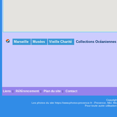
Marseille
Musées
Vieille Charité
Collections Océaniennes
Liens
Référencement
Plan du site
Contact
|
|
|
Copyrigh
Les photos du site https://www.photos-provence.fr - Provence, Mer, M
Pour toute autre utilisati