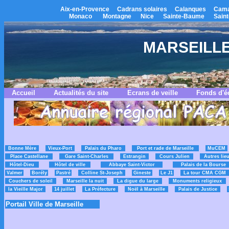
Aix-en-Provence
Cadrans solaires
Calanques
Cama
Monaco
Montagne
Nice
Sainte-Baume
Saint
MARSEILLE -
Accueil
Actualités du site
Ecrans de veille
Fonds d'é
Bonne Mère
Vieux-Port
Palais du Pharo
Port et rade de Marseille
MuCEM
Place Castellane
Gare Saint-Charles
Estrangin
Cours Julien
Autres lie
Hôtel-Dieu
Hôtel de ville
Abbaye Saint-Victor
Palais de la Bourse
Valmer
Borély
Pastré
Colline St-Joseph
Gineste
Le J1
La tour CMA CGM
Couchers de soleil
Marseille la nuit
La digue du large
Monuments religieux
la Vieille Major
14 juillet
La Préfecture
Noël à Marseille
Palais de Justice
Portail Ville de Marseille