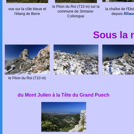
le Pilon du Roi (710 m) sur la
vue sur la côte bleue et
la chaîne de l'Eto
commune de Simiane-
Allau
l'étang de Berre
depuis
Collongue
Sous la 
le Pilon du Roi (710 m)
du Mont Julien à la Tête du Grand Puech