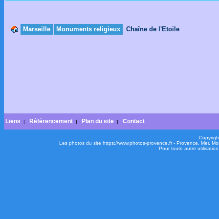
Marseille
Monuments religieux
Chaîne de l'Etoile
Liens
Référencement
Plan du site
Contact
|
|
|
Copyrigh
Les photos du site https://www.photos-provence.fr - Provence, Mer, M
Pour toute autre utilisati