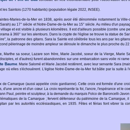
 les Saintois (1270 habitants) (population légale 2022, INSEE).
intes-Maries-de-la-Mer en 1838, après avoir été dénommée notamment la Ville-
Sarah) au 17° siècle et Notre-Dame-de-la-Mer au 15° siècle. Au milieu d'un paysa
llage et est visible à plusieurs kilomètres. Il est d'ailleurs possible (contre une pe
ama à 360° sur les alentours. Dans la crypte de l'église se trouve la statue de Sar
oire", la patronne des gitans. Sara la Sainte est célébrée tous les ans par les gitan
second pèlerinage de moindre ampleur se déroule le dimanche le plus proche du 22 
e, Marthe sa soeur, Lazare son frère, Marie Jacobé, soeur de la Vierge, Marie 
disciples, et d'autres) furent abandonnées sur une embarcation sans voile ni rame
nte Baume
. Marie Salomé et Marie Jacobé restèrent, avec leur servante Sara (mai
plage où elles s'échouèrent. L'église Notre-Dame-de-la-Mer fut bâtie par la suite à
x de Camargue (aussi appelée croix gardianne). Cette croix est formée d'une croix
 d'une ancre et d'un cœur. La croix représente la foi, l'ancre, l'espérance et le coeu
nn Paul, peintre et sculpteur, à la demande du marquis Folco de Baroncelli-Javon
lématiques de la Camargue ; fervent défenseur du patrimoine de la Camargue, il
itan par les autorités ecclésiastiques, en 1935. Fêtes et férias font vibrer la c