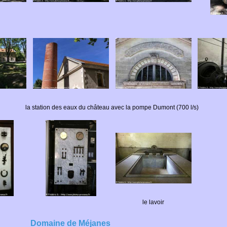
la station des eaux du château avec la pompe Dumont (700 l/s)
le lavoir
Domaine de Méjanes