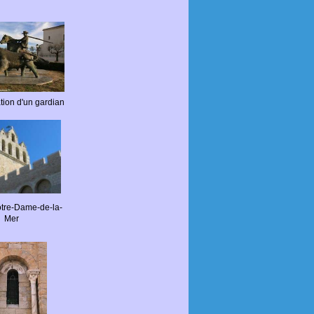
tion d'un gardian
otre-Dame-de-la-
Mer