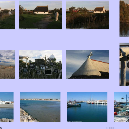
s
le port