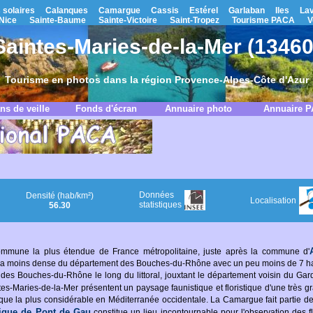
 solaires
Calanques
Camargue
Cassis
Estérel
Garlaban
Iles
La
Nice
Sainte-Baume
Sainte-Victoire
Saint-Tropez
Tourisme PACA
V
Saintes-Maries-de-la-Mer (13460
Tourisme en photos dans la région Provence-Alpes-Côte d'Azur
ns de veille
Fonds d'écran
Annuaire photo
Annuaire 
Données
Densité (hab/km²)
Localisation
statistiques
56.30
mmune la plus étendue de France métropolitaine, juste après la commune d'
e la moins dense du département des Bouches-du-Rhône avec un peu moins de 7 ha
s Bouches-du-Rhône le long du littoral, jouxtant le département voisin du Gard. 
ntes-Maries-de-la-Mer présentent un paysage faunistique et floristique d'une très gr
gique la plus considérable en Méditerranée occidentale. La Camargue fait partie d
gique de Pont de Gau
constitue un lieu incontournable pour l'observation des f