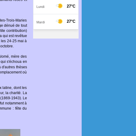
des-Trois-Maries
ge dénué de tout
tite contribution)
a qui est revêtue
s les 24-25 mai à
octobre.
Salomé, mère des
 qui s'échoua en
s d'autres thèses
 l'emplacement où
 latine, dont les
r, la charité. La
 (1869-1943). Le
 fut notamment à
ommune : fête du