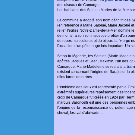
des oiseaux de Camargue.
Les habitants des Saintes-Maries-de-la-Mer sont
La commune a adopté son nom définitif des Sa
(en référence à Marie Salomé, Marie Jacobé et 
relief, l'église Notre-Dame-de-la-Mer domine le vi
de monter à son sommet et de profiter d'un panor
de robes multicolores et de bijoux, la "vierge n
l'occasion d'un pèlerinage très important. Un 
Selon la légende, les Saintes (Marie-Madelein
apôtres Jacques et Jean, Maximin, l'un des 72 
Sai
Camargue. Marie-Madeleine se retira à la
existent concernant l'origine de Sara), sur la 
elles furent enterrées.
L'emblème des lieux est représenté par la Croi
extrémités supérieures représentent des tridents,
croix de Camargue fut créée en 1924 par Herma
marquis Baroncelli est une des personnes emb
l'origine de la reconnaissance du pèlerinage g
cheval, festival d'abrivado,...