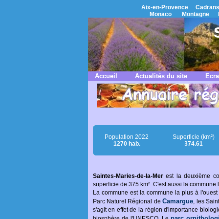
Aix-en-Provence
Cadrans
Monaco
Montagne
Accueil
Actualités du site
Ecra
Population 2022
Superficie (km²)
1270 hab.
374.61
Saintes-Maries-de-la-Mer
est la deuxième co
superficie de 375 km². C'est aussi la commun
La commune est la commune la plus à l'ouest de
Camargue
Parc Naturel Régional de
, les Sai
s'agit en effet de la région d'importance biolo
parc ornitholo
biosphère de l'UNESCO. Le