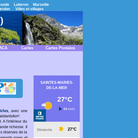
vande
Luberon
Marseille
erdon
Villes et villages
)
PACA
Cartes
Cartes Postales
Arles
, avec une
bitants/km².
A l'intérieur du
ande richesse. Il
es réserves de la
lamants roses et