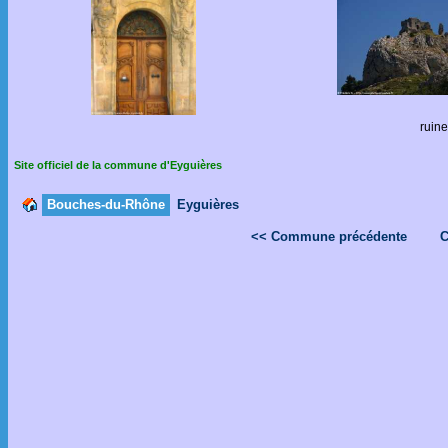
ruin
Site officiel de la commune d'Eyguières
Bouches-du-Rhône
Eyguières
<< Commune précédente
C