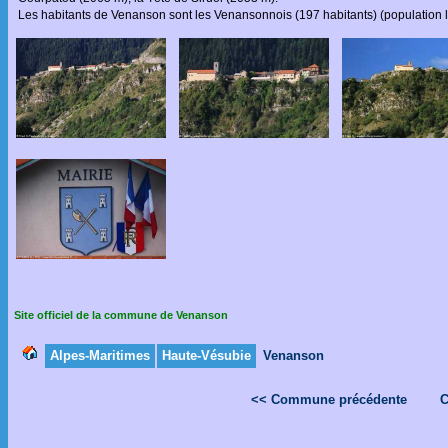
Les habitants de Venanson sont les Venansonnois (197 habitants) (population 
Site officiel de la commune de Venanson
Alpes-Maritimes
Haute-Vésubie
Venanson
<< Commune précédente
C