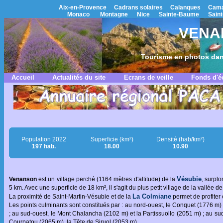
Aix-en-Provence
Cadrans solaires
Calanques
Cama
Monaco
Montagne
Nice
Sainte-Baume
Saint
VENAN
Tourisme en photos dan
Accueil
Actualités du site
Ecrans de veille
Fonds d'é
Population 2022
Superficie (km²)
Densité (hab/km²)
197 hab.
18.00
10.90
Vésubie
Venanson
est un village perché (1164 mètres d'altitude) de la
, surpl
5 km. Avec une superficie de 18 km², il s'agit du plus petit village de la vallée d
La Colmiane
La proximité de Saint-Martin-Vésubie et de la
permet de profiter 
Les points culminants sont constitués par : au nord-ouest, le Conquet (1776 m)
; au sud-ouest, le Mont Chalancha (2102 m) et la Partissuollo (2051 m) ; au sud
Courpatou (2065 m), la Tête de Siruol (2053 m).