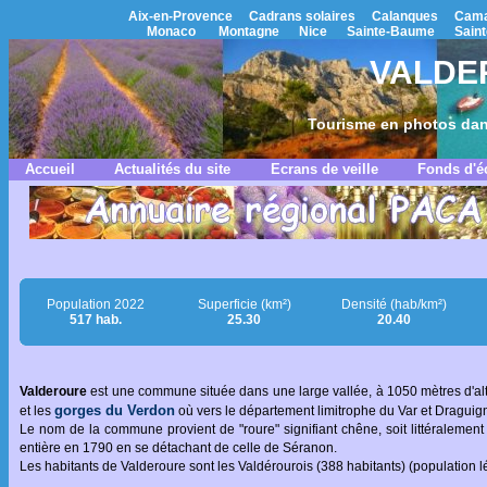
Aix-en-Provence
Cadrans solaires
Calanques
Cama
Monaco
Montagne
Nice
Sainte-Baume
Saint
VALDER
Tourisme en photos dan
Accueil
Actualités du site
Ecrans de veille
Fonds d'é
Population 2022
Superficie (km²)
Densité (hab/km²)
517 hab.
25.30
20.40
Valderoure
est une commune située dans une large vallée, à 1050 mètres d'alti
gorges du Verdon
et les
où vers le département limitrophe du Var et Draguig
Le nom de la commune provient de "roure" signifiant chêne, soit littéralem
entière en 1790 en se détachant de celle de Séranon.
Les habitants de Valderoure sont les Valdérourois (388 habitants) (population 