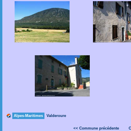
Alpes-Maritimes
Valderoure
<< Commune précédente
C