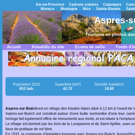
Aix-en-Provence
Cadrans solaires
Calanques
Cama
Monaco
Montagne
Nice
Sainte-Baume
Saint
Aspres-s
Tourisme en photos dan
Accueil
Actualités du site
Ecrans de veille
Fonds d'é
Population 2022
Superficie (km²)
Densité (hab/km²)
802 hab.
42.70
18.80
Aspres-sur-Buëch
est un village des Hautes-Alpes situé à 12 km à l'ouest de 
Aspres-sur-Buëch est construit autour d'une butte surmontée d'une tour carré
horloge fait également office de monuments aux morts, et est située à l'emplace
Le village est dominé par les bois de la Longeanne et de Saint-Apôtre, avec un
lieux de pratique de vol libre.
En 1933, la commune d'Agnielles fusionne avec Aspres-sur-Buëch. Aujourd'hu