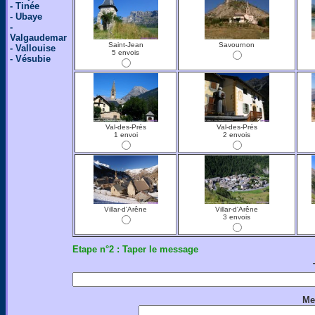
- Tinée
- Ubaye
-
Valgaudemar
Saint-Jean
Savournon
- Vallouise
5 envois
- Vésubie
Val-des-Prés
Val-des-Prés
1 envoi
2 envois
Villar-d'Arêne
Villar-d'Arêne
3 envois
Etape n°2 : Taper le message
Me