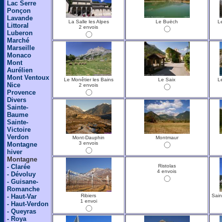
Lac Serre
Ponçon
Lavande
La Salle les Alpes
Le Buëch
L
Littoral
2 envois
Luberon
Marché
Marseille
Monaco
Mont
Aurélien
Mont Ventoux
Le Monêtier les Bains
Le Saix
L
Nice
2 envois
Provence
Divers
Sainte-
Baume
Sainte-
Victoire
Verdon
Mont-Dauphin
Montmaur
3 envois
Montagne
hiver
Montagne
- Clarée
Ristolas
4 envois
- Dévoluy
- Guisane-
Romanche
- Haut-Var
Ribiers
Sain
1 envoi
- Haut-Verdon
- Queyras
- Roya