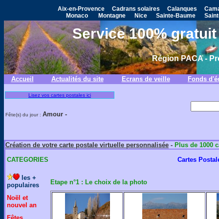
Aix-en-Provence
Cadrans solaires
Calanques
Cama
Monaco
Montagne
Nice
Sainte-Baume
Saint
Service 100% gratuit 
Région PACA - Pr
Accueil
Actualités du site
Ecrans de veille
Fonds d'é
Lisez vos cartes postales ici
Amour -
Fête(s) du jour :
Création de votre carte postale virtuelle personnalisée
-
Plus de 1000 c
CATEGORIES
Cartes Posta
les +
Etape n°1 : Le choix de la photo
populaires
Noël et
nouvel an
Fêtes