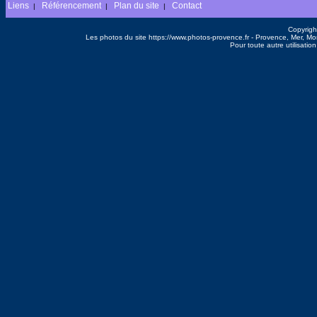
Liens
Référencement
Plan du site
Contact
|
|
|
Copyrigh
Les photos du site https://www.photos-provence.fr - Provence, Mer, M
Pour toute autre utilisati