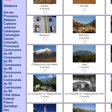
Aléatoire
Abriès
Ancelle
6 envois
Aix-en-
Provence
Bateaux
Cadrans
solaires
Calanques
Camargue
Briançon
Briançon
4 envois
Cassis
Colorado
Provençal
Communes
du 04
Communes
du 05
Communes
Châteauroux-les-Alpes
Gap
2 envois
7 envois
du 06
Communes
du 13
Communes
du 83
Communes
du 84
La Chapelle en Valgaudemar
La Chapelle en Valgaudemar (05)
Côte bleue
1 envoi
3 envois
Esterel
Fleurs
Garlaban
Iles