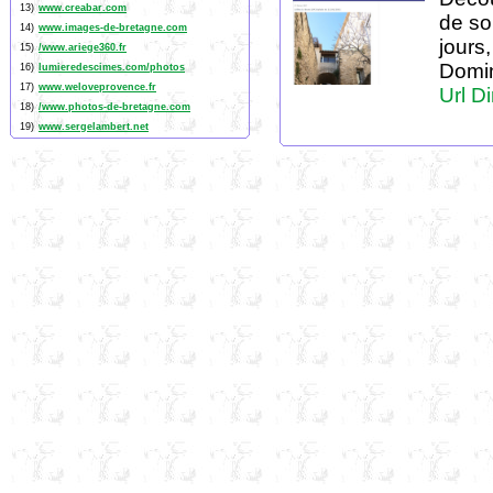
13)
www.creabar.com
de so
14)
www.images-de-bretagne.com
jours
15)
/www.ariege360.fr
Domini
16)
lumieredescimes.com/photos
17)
www.weloveprovence.fr
Url Di
18)
/www.photos-de-bretagne.com
19)
www.sergelambert.net