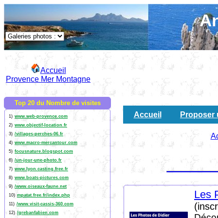
An
Accueil
Provence Mer Montagne
Top 20 du Nombre de visites
Accueil
Proposer 
1)
www.web-provence.com
2)
www.objectif-location.fr
3)
/villages-perches-06.fr
Ac
4)
www.macro-mercantour.com
5)
focusnature.blogspot.com
6)
/un-jour-une-photo.fr
7)
www.lyon.casting.free.fr
8)
www.boats-pictures.com
9)
/www.oiseaux-faune.net
Les 
10)
mpatat.free.fr/index.php
(insc
11)
/www.visit-cassis-360.com
12)
/grebanfabien.com
Décou