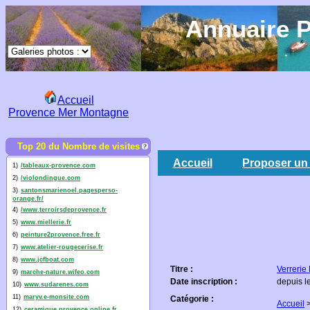
Annuaire P
Accueil
Provence Mer Montagne
Top 20 du Nombre de visites
Accueil
Proposer un 
1)
/tableaux-provence.com
2)
/violondingue.com
3)
santonsmarienoel.pagesperso-
orange.fr/
4)
/www.terroirsdeprovence.fr
5)
www.miellerie.fr
6)
peinture2provence.free.fr
7)
www.atelier-rougecerise.fr
8)
www.jcfboat.com
Titre :
Verrerie 
9)
marche-nature.wifeo.com
Date inscription :
depuis l
10)
www.sudarenes.com
11)
maryv.e-monsite.com
Catégorie :
Accueil
12)
ceramique.provence.online.fr