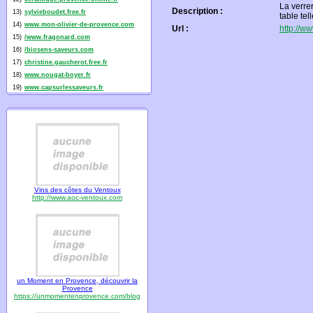
La verre
Description :
13)
sylvieboudet.free.fr
table tel
14)
www.mon-olivier-de-provence.com
Url :
http://www
15)
/www.fragonard.com
16)
/biosens-saveurs.com
17)
christine.gaucherot.free.fr
18)
www.nougat-boyer.fr
19)
www.capsurlessaveurs.fr
Vins des côtes du Ventoux
http://www.aoc-ventoux.com
un Moment en Provence, découvrir la
Provence
https://unmomentenprovence.com/blog