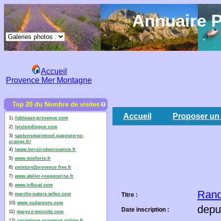
Annuaire P
Accueil
Provence Mer Montagne
Top 20 du Nombre de visites
Accueil
Proposer un 
1)
/tableaux-provence.com
2)
/violondingue.com
3)
santonsmarienoel.pagesperso-
orange.fr/
4)
/www.terroirsdeprovence.fr
5)
www.miellerie.fr
6)
peinture2provence.free.fr
7)
www.atelier-rougecerise.fr
8)
www.jcfboat.com
Rand
9)
marche-nature.wifeo.com
Titre :
10)
www.sudarenes.com
depu
Date inscription :
11)
maryv.e-monsite.com
12)
ceramique.provence.online.fr