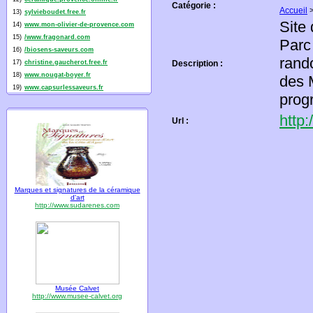
Catégorie :
Accueil
13)
sylvieboudet.free.fr
Site
14)
www.mon-olivier-de-provence.com
15)
/www.fragonard.com
Parc
16)
/biosens-saveurs.com
rand
17)
christine.gaucherot.free.fr
Description :
18)
www.nougat-boyer.fr
des 
19)
www.capsurlessaveurs.fr
prog
http
Url :
Marques et signatures de la céramique
d'art
http://www.sudarenes.com
Musée Calvet
http://www.musee-calvet.org