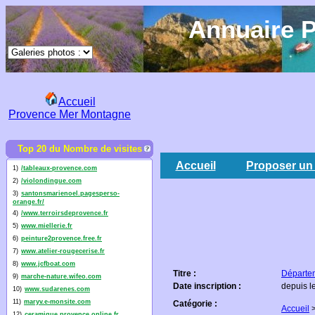
Annuaire P
Accueil
Provence Mer Montagne
Top 20 du Nombre de visites
Accueil
Proposer un 
1)
/tableaux-provence.com
2)
/violondingue.com
3)
santonsmarienoel.pagesperso-
orange.fr/
4)
/www.terroirsdeprovence.fr
5)
www.miellerie.fr
6)
peinture2provence.free.fr
7)
www.atelier-rougecerise.fr
8)
www.jcfboat.com
Titre :
Départem
9)
marche-nature.wifeo.com
Date inscription :
depuis l
10)
www.sudarenes.com
11)
maryv.e-monsite.com
Catégorie :
Accueil
12)
ceramique.provence.online.fr