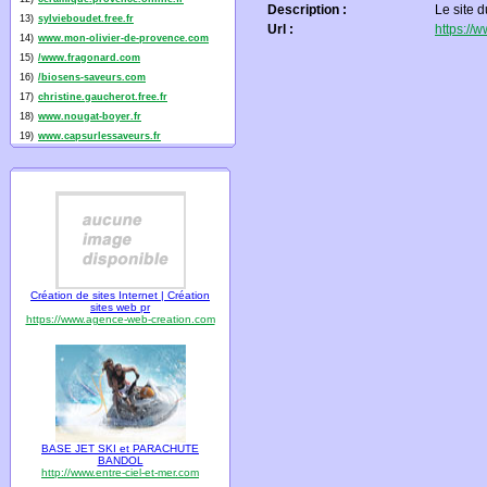
Description :
Le site 
13)
sylvieboudet.free.fr
Url :
https://
14)
www.mon-olivier-de-provence.com
15)
/www.fragonard.com
16)
/biosens-saveurs.com
17)
christine.gaucherot.free.fr
18)
www.nougat-boyer.fr
19)
www.capsurlessaveurs.fr
Création de sites Internet | Création
sites web pr
https://www.agence-web-creation.com
BASE JET SKI et PARACHUTE
BANDOL
http://www.entre-ciel-et-mer.com