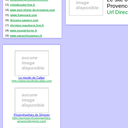
Provence
13)
sylvieboudet.free.fr
14)
www.mon-olivier-de-provence.com
Url Direc
15)
/www.fragonard.com
16)
/biosens-saveurs.com
17)
christine.gaucherot.free.fr
18)
www.nougat-boyer.fr
19)
www.capsurlessaveurs.fr
Le moulin de Callas
http://www.moulindecallas.com
Photoghaphies de Séguret
http://seguret-photographies-
arnaud.blogspot.com/