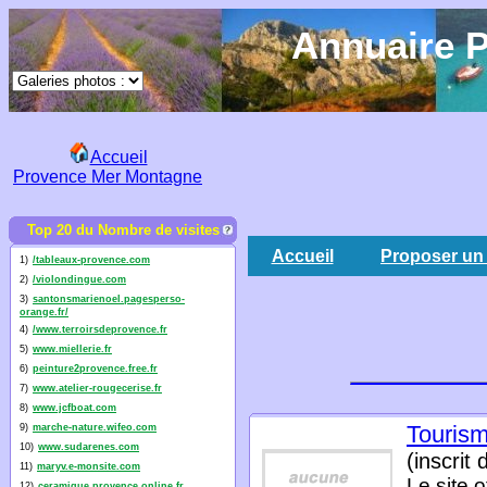
Annuaire P
Accueil
Provence Mer Montagne
Top 20 du Nombre de visites
Accueil
Proposer un 
1)
/tableaux-provence.com
2)
/violondingue.com
3)
santonsmarienoel.pagesperso-
orange.fr/
4)
/www.terroirsdeprovence.fr
5)
www.miellerie.fr
6)
peinture2provence.free.fr
7)
www.atelier-rougecerise.fr
8)
www.jcfboat.com
Touris
9)
marche-nature.wifeo.com
10)
www.sudarenes.com
(inscrit
11)
maryv.e-monsite.com
Le site 
12)
ceramique.provence.online.fr