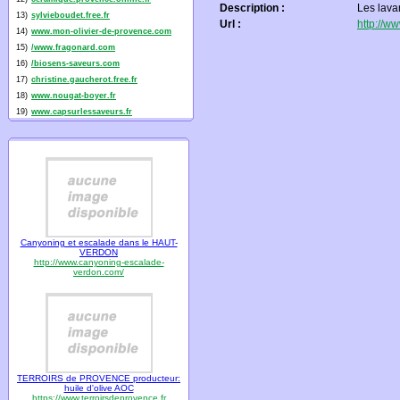
Description :
Les lava
13)
sylvieboudet.free.fr
Url :
http://w
14)
www.mon-olivier-de-provence.com
15)
/www.fragonard.com
16)
/biosens-saveurs.com
17)
christine.gaucherot.free.fr
18)
www.nougat-boyer.fr
19)
www.capsurlessaveurs.fr
Canyoning et escalade dans le HAUT-
VERDON
http://www.canyoning-escalade-
verdon.com/
TERROIRS de PROVENCE producteur:
huile d'olive AOC
https://www.terroirsdeprovence.fr