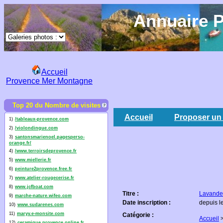
Annuaire P
Accueil
Provence Mer Montagne
Top 20 du Nombre de visites
Accueil
Proposer un 
1)
/tableaux-provence.com
2)
/violondingue.com
3)
santonsmarienoel.pagesperso-
orange.fr/
4)
/www.terroirsdeprovence.fr
5)
www.miellerie.fr
6)
peinture2provence.free.fr
7)
www.atelier-rougecerise.fr
8)
www.jcfboat.com
Titre :
Lavande
9)
marche-nature.wifeo.com
Date inscription :
depuis l
10)
www.sudarenes.com
11)
maryv.e-monsite.com
Catégorie :
Accueil
12)
ceramique.provence.online.fr