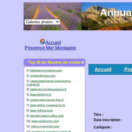
Annuai
Accueil
Provence Mer Montagne
Top 20 du Nombre de visites
Accueil
Pro
1)
/tableaux-provence.com
2)
/violondingue.com
3)
santonsmarienoel.pagesperso-
orange.fr/
4)
/www.terroirsdeprovence.fr
5)
www.miellerie.fr
6)
peinture2provence.free.fr
7)
www.atelier-rougecerise.fr
8)
www.jcfboat.com
Titre :
9)
marche-nature.wifeo.com
Date inscription :
10)
www.sudarenes.com
11)
maryv.e-monsite.com
Catégorie :
12)
ceramique.provence.online.fr