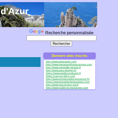
 d'Azur
Recherche personnalisée
Derniers sites inscrits
http://www.alpesvelo.com
http://www.metamorphosecannes.com
http://www.marseille-picture.fr
http://www.azur-design.fr/
https://www.ateliercorduant.fr
https://canyon-blog.com
http://www.promenades-provence.fr/
https://www.bastidedesbarattes.com
http://www.spa-toulon-var.fr
http://www.guide-et-montagne.com