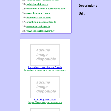
13)
sylvieboudet.free.fr
Description :
14)
www.mon-olivier-de-provence.com
15)
/www.fragonard.com
Url :
16)
/biosens-saveurs.com
17)
christine.gaucherot.free.fr
18)
www.nougat-boyer.fr
19)
www.capsurlessaveurs.fr
La maison des vins de Cassis
http://www.maisondesvinscassis.com
Berg Espaces verts
https://berge-espaces-verts.fr