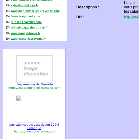
Location
13)
sylvieboudet.free.fr
Description :
vous pro
14)
www.mon-olivier-de-provence.com
les cala
15)
/www.fragonard.com
Url :
http://w
16)
/biosens-saveurs.com
17)
christine.gaucherot.free.fr
18)
www.nougat-boyer.fr
19)
www.capsurlessaveurs.fr
L'espérantine de Marseille
https://esperantine-de-marseille.com
Les calancoeurs association 100%
Calanque
http://calancoeurs.wifeo.com