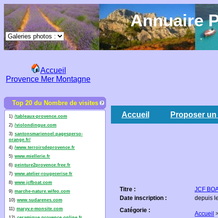
Annuaire P
Accueil
Provence Mer Montagne
Top 20 du Nombre de visites
Accueil
Proposer un 
1)
/tableaux-provence.com
2)
/violondingue.com
3)
santonsmarienoel.pagesperso-
orange.fr/
4)
/www.terroirsdeprovence.fr
5)
www.miellerie.fr
6)
peinture2provence.free.fr
7)
www.atelier-rougecerise.fr
8)
www.jcfboat.com
Titre :
JCF BOA
9)
marche-nature.wifeo.com
Date inscription :
depuis l
10)
www.sudarenes.com
11)
maryv.e-monsite.com
Catégorie :
Accueil
12)
ceramique.provence.online.fr