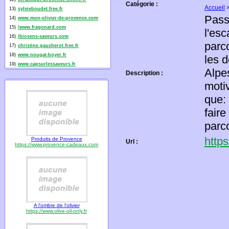
Catégorie :
Accueil
13)
sylvieboudet.free.fr
Pass
14)
www.mon-olivier-de-provence.com
15)
/www.fragonard.com
l'esc
16)
/biosens-saveurs.com
parc
17)
christine.gaucherot.free.fr
18)
www.nougat-boyer.fr
les 
19)
www.capsurlessaveurs.fr
Alpe
Description :
motiv
que:
faire
parc
http
Produits de Provence
Url :
https://www.provence-cadeaux.com
A l'ombre de l'olivier
https://www.olive-oil-only.fr