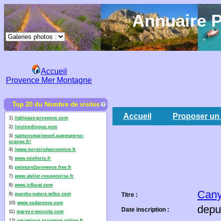
Annuaire P
Accueil
Provence Mer Montagne
Top 20 du Nombre de visites
Accueil
Proposer un 
1)
/tableaux-provence.com
2)
/violondingue.com
3)
santonsmarienoel.pagesperso-
orange.fr/
4)
/www.terroirsdeprovence.fr
5)
www.miellerie.fr
6)
peinture2provence.free.fr
7)
www.atelier-rougecerise.fr
8)
www.jcfboat.com
Cany
9)
marche-nature.wifeo.com
Titre :
10)
www.sudarenes.com
depu
Date inscription :
11)
maryv.e-monsite.com
12)
ceramique.provence.online.fr