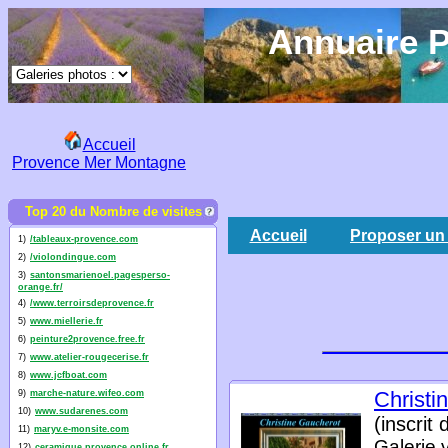
Annuaire P
Accueil
Provence Mer Montagne
Top 20 du Nombre de visites
Accueil
Proposer un 
1)
/tableaux-provence.com
2)
/violondingue.com
3)
santonsmarienoel.pagesperso-
orange.fr/
4)
/www.terroirsdeprovence.fr
5)
www.miellerie.fr
6)
peinture2provence.free.fr
7)
www.atelier-rougecerise.fr
8)
www.jcfboat.com
Christi
9)
marche-nature.wifeo.com
10)
www.sudarenes.com
(inscrit
11)
maryv.e-monsite.com
Galerie 
12)
ceramique.provence.online.fr