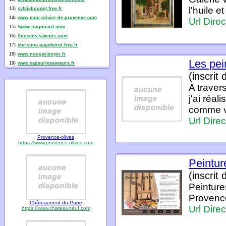
l'huile 
13)
sylvieboudet.free.fr
14)
www.mon-olivier-de-provence.com
Url Direc
15)
/www.fragonard.com
16)
/biosens-saveurs.com
17)
christine.gaucherot.free.fr
18)
www.nougat-boyer.fr
Les pe
19)
www.capsurlessaveurs.fr
(inscrit
A travers
j'ai réal
comme vo
Url Direc
Provence-olives
https://www.provence-olives.com
Peintur
(inscrit
Peinture
Provence
Châteauneuf-du-Pape
Url Direc
https://www.chateauneuf.com