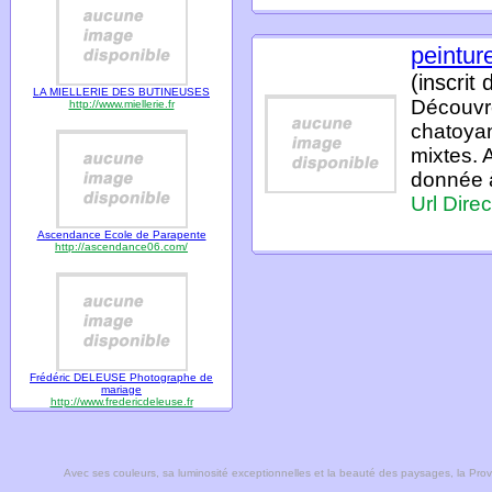
peintur
(inscrit
LA MIELLERIE DES BUTINEUSES
Découvre
http://www.miellerie.fr
chatoyan
mixtes. A
donnée à
Url Direc
Ascendance Ecole de Parapente
http://ascendance06.com/
Frédéric DELEUSE Photographe de
mariage
http://www.fredericdeleuse.fr
Avec ses couleurs, sa luminosité exceptionnelles et la beauté des paysages, la Pro