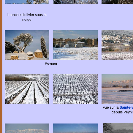
branche d'olivier sous la
neige
Peynier
vue sur la
Sainte-V
depuis Peyni