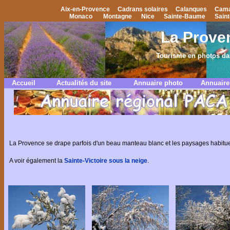
Aix-en-Provence
Cadrans solaires
Calanques
Cama
Monaco
Montagne
Nice
Sainte-Baume
Saint
La Proven
Tourisme en photos dan
Accueil
Actualités du site
Annuaire photo
Annuair
La Provence se drape parfois d'un beau manteau blanc et les paysages habituel
A voir également la
Sainte-Victoire sous la neige
.