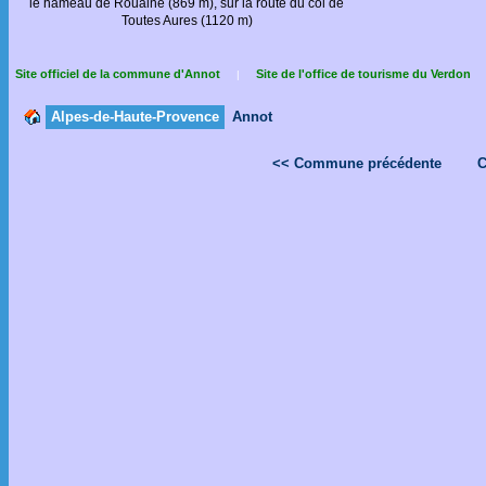
le hameau de Rouaine (869 m), sur la route du col de
Toutes Aures (1120 m)
Site officiel de la commune d'Annot
Site de l'office de tourisme du Verdon
|
Alpes-de-Haute-Provence
Annot
<< Commune précédente
C