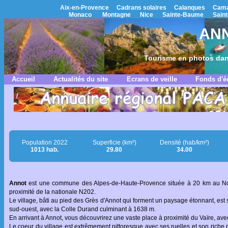
Aix-en-Provence
Cadrans solaires
Calanques
Cama
Monaco
Montagne
Nice
Sainte-Baume
Saint
ANN
Tourisme en photos dan
Accueil
Actualités du site
Ecrans de veille
Fonds d'é
Population 2022
Superficie (km²)
Densité (hab/km²)
1013 hab.
29.80
34.00
Annot
est une commune des Alpes-de-Haute-Provence située à 20 km au N
proximité de la nationale N202.
Le village, bâti au pied des Grès d'Annot qui forment un paysage étonnant, est s
sud-ouest, avec la Colle Durand culminant à 1638 m.
En arrivant à Annot, vous découvrirez une vaste place à proximité du Vaïre, avec
Le coeur du village est extrêmement pittoresque avec ses ruelles et son riche p