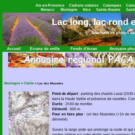
Aix-en-Provence
Cadrans solaires
Calanques
Cama
Monaco
Montagne
Nice
Sainte-Baume
Saint
Lac long, lac rond 
Tourisme en photos dan
Accueil
Ecrans de veille
Fonds d'écran
Annuaire pho
Montagne
Clarée
>
>
Lac des Muandes
Point de départ
: parking des chalets Laval (2030 
dans la Haute Vallée et présence de navettes. 
Durée
: 2h30 de montée.
Dénivelé
: 600 m.
Pour en faire plus
: col des Muandes (+1h de mon
dénivelé)
Suivez la large piste qui prolonge la route et q
sentier s'élève sur votre droite avec le panneau 