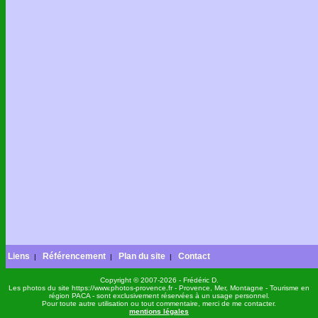
Liens
Référencement
Plan du site
Contact
|
|
|
Copyright © 2007-2026 - Frédéric D.
Les photos du site https://www.photos-provence.fr - Provence, Mer, Montagne - Tourisme en
région PACA - sont exclusivement réservées à un usage personnel.
Pour toute autre utilisation ou tout commentaire, merci de me contacter.
mentions légales