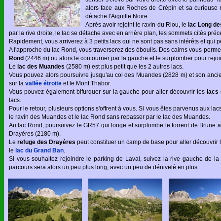
alors face aux Roches de Crépin et sa curieuse m
détache l'Aiguille Noire.
Après avoir rejoint le ravin du Riou, le
lac Long d
par la rive droite, le lac se détache avec en arrière plan, les sommets cités pr
Rapidement, vous arriverez à 3 petits lacs qui ne sont pas sans intérêts et qui p
A l'approche du lac Rond, vous traverserez des éboulis. Des cairns vous permet
Rond
(2446 m) ou alors le contourner par la gauche et le surplomber pour rejo
Le
lac des Muandes
(2580 m) est plus petit que les 2 autres lacs.
Vous pouvez alors poursuivre jusqu'au col des Muandes (2828 m) et son ancie
sur la
vallée étroite
et le Mont Thabor.
Vous pouvez également bifurquer sur la gauche pour aller découvrir les
lacs
lacs.
Pour le retour, plusieurs options s'offrent à vous. Si vous êtes parvenus aux 
le ravin des Muandes et le lac Rond sans repasser par le lac des Muandes.
Au lac Rond, poursuivez le GR57 qui longe et surplombe le torrent de Brune a
Drayères (2180 m).
Le
refuge des Drayères
peut constituer un camp de base pour aller découvrir
le
lac du Grand Ban
.
Si vous souhaitez rejoindre le parking de Laval, suivez la rive gauche de la C
parcours sera alors un peu plus long, avec un peu de dénivelé en plus.