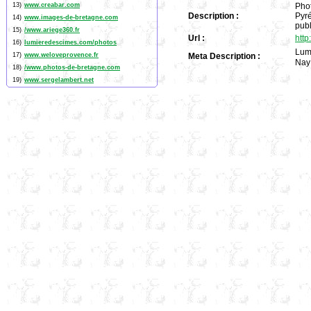
13)
www.creabar.com
Phot
Description :
Pyré
14)
www.images-de-bretagne.com
publ
15)
/www.ariege360.fr
Url :
http
16)
lumieredescimes.com/photos
Lum
17)
www.weloveprovence.fr
Meta Description :
Nay 
18)
/www.photos-de-bretagne.com
19)
www.sergelambert.net