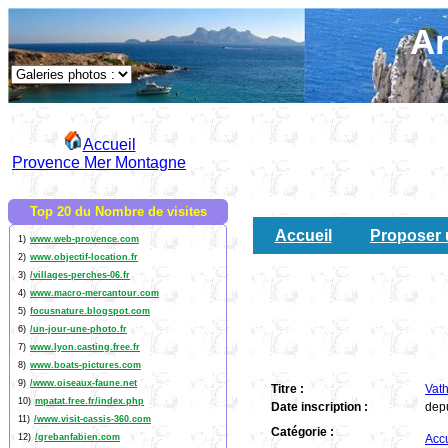
An
Accueil
Provence Mer Montagne
Top 20 du Nombre de visites
Accueil
Proposer 
1)
www.web-provence.com
2)
www.objectif-location.fr
3)
/villages-perches-06.fr
4)
www.macro-mercantour.com
5)
focusnature.blogspot.com
6)
/un-jour-une-photo.fr
7)
www.lyon.casting.free.fr
8)
www.boats-pictures.com
9)
/www.oiseaux-faune.net
Titre :
Vath
10)
mpatat.free.fr/index.php
Date inscription :
dep
11)
/www.visit-cassis-360.com
Catégorie :
12)
/grebanfabien.com
Accu