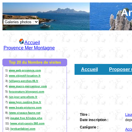
An
Accueil
Provence Mer Montagne
Top 20 du Nombre de visites
Accueil
Proposer 
1)
www.web-provence.com
2)
www.objectif-location.fr
3)
/villages-perches-06.fr
4)
www.macro-mercantour.com
5)
focusnature.blogspot.com
6)
/un-jour-une-photo.fr
7)
www.lyon.casting.free.fr
8)
www.boats-pictures.com
9)
/www.oiseaux-faune.net
Titre :
Lau
10)
mpatat.free.fr/index.php
Date inscription :
dep
11)
/www.visit-cassis-360.com
Catégorie :
12)
/grebanfabien.com
Accu