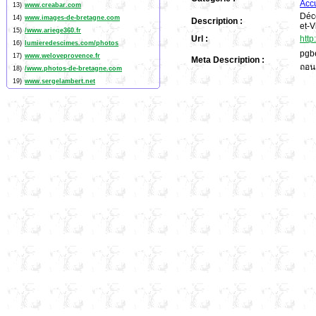
Accu
13)
www.creabar.com
Déco
14)
www.images-de-bretagne.com
Description :
et-V
15)
/www.ariege360.fr
Url :
htt
16)
lumieredescimes.com/photos
pgbe
17)
www.weloveprovence.fr
Meta Description :
ถอนเ
18)
/www.photos-de-bretagne.com
19)
www.sergelambert.net