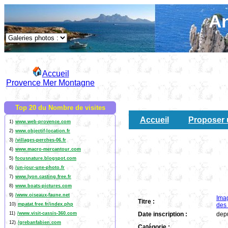
An
Accueil
Provence Mer Montagne
Top 20 du Nombre de visites
Accueil
Proposer 
1)
www.web-provence.com
2)
www.objectif-location.fr
3)
/villages-perches-06.fr
4)
www.macro-mercantour.com
5)
focusnature.blogspot.com
6)
/un-jour-une-photo.fr
7)
www.lyon.casting.free.fr
8)
www.boats-pictures.com
9)
/www.oiseaux-faune.net
Imag
Titre :
10)
mpatat.free.fr/index.php
des
11)
/www.visit-cassis-360.com
Date inscription :
dep
12)
/grebanfabien.com
Catégorie :