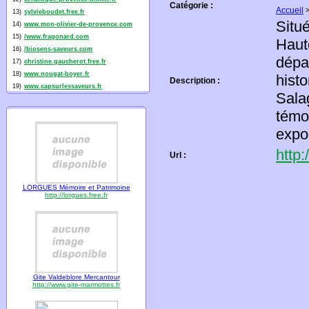
Catégorie :
Accueil
13)
sylvieboudet.free.fr
Situ
14)
www.mon-olivier-de-provence.com
15)
/www.fragonard.com
Haut
16)
/biosens-saveurs.com
dépa
17)
christine.gaucherot.free.fr
18)
www.nougat-boyer.fr
hist
Description :
19)
www.capsurlessaveurs.fr
Sala
témo
expo
http
Url :
LORGUES Mémoire et Patrimoine
http://lorgues.free.fr
Gite Valdeblore Mercantour
http://www.gite-marmottes.fr