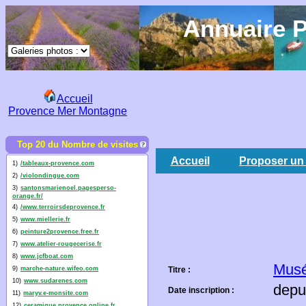
Annuaire P
Accueil
Provence Mer Montagne
Top 20 du Nombre de visites
Accueil
Proposer un 
1)
/tableaux-provence.com
2)
/violondingue.com
3)
santonsmarienoel.pagesperso-
orange.fr/
4)
/www.terroirsdeprovence.fr
5)
www.miellerie.fr
6)
peinture2provence.free.fr
7)
www.atelier-rougecerise.fr
8)
www.jcfboat.com
Musé
9)
marche-nature.wifeo.com
Titre :
10)
www.sudarenes.com
depu
Date inscription :
11)
maryv.e-monsite.com
12)
ceramique.provence.online.fr