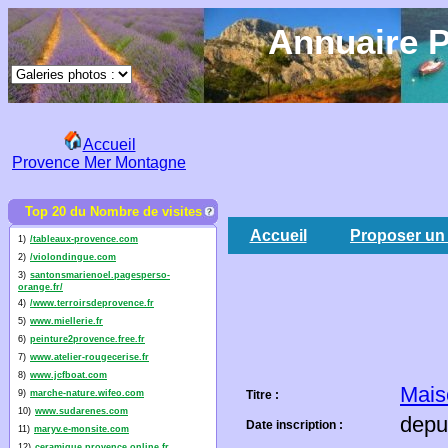
Annuaire P
Accueil
Provence Mer Montagne
Top 20 du Nombre de visites
Accueil
Proposer un 
1)
/tableaux-provence.com
2)
/violondingue.com
3)
santonsmarienoel.pagesperso-
orange.fr/
4)
/www.terroirsdeprovence.fr
5)
www.miellerie.fr
6)
peinture2provence.free.fr
7)
www.atelier-rougecerise.fr
8)
www.jcfboat.com
Mais
9)
marche-nature.wifeo.com
Titre :
10)
www.sudarenes.com
depu
Date inscription :
11)
maryv.e-monsite.com
12)
ceramique.provence.online.fr