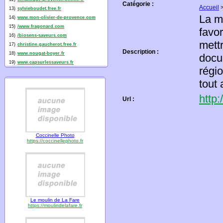
Catégorie :
Accueil
13)
sylvieboudet.free.fr
La m
14)
www.mon-olivier-de-provence.com
15)
/www.fragonard.com
favo
16)
/biosens-saveurs.com
mettr
17)
christine.gaucherot.free.fr
Description :
18)
www.nougat-boyer.fr
docum
19)
www.capsurlessaveurs.fr
régio
tout 
http:
Url :
Coccinelle Photo
https://coccinellephoto.fr
Le moulin de La Fare
https://moulindelafare.fr