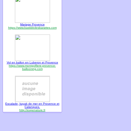
Mariage Provence
https://www.bastidedesbarattes.com
Vol en ballon en Luberon et Provence
https://www.montgolfiere-provence-
ballooning.com
Escalade, kayak de mer en Provence et
Calanques.
http://expenature.fr