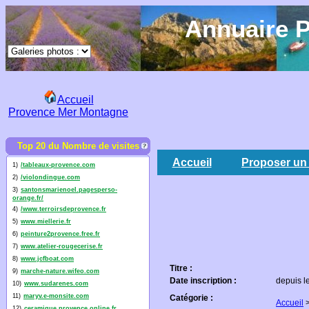
Annuaire P
Accueil
Provence Mer Montagne
Top 20 du Nombre de visites
Accueil
Proposer un 
1)
/tableaux-provence.com
2)
/violondingue.com
3)
santonsmarienoel.pagesperso-
orange.fr/
4)
/www.terroirsdeprovence.fr
5)
www.miellerie.fr
6)
peinture2provence.free.fr
7)
www.atelier-rougecerise.fr
8)
www.jcfboat.com
Titre :
9)
marche-nature.wifeo.com
Date inscription :
depuis le
10)
www.sudarenes.com
11)
maryv.e-monsite.com
Catégorie :
Accueil
12)
ceramique.provence.online.fr