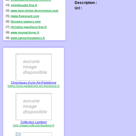
Description :
13)
sylvieboudet.free.fr
Url :
14)
www.mon-olivier-de-provence.com
15)
/www.fragonard.com
16)
/biosens-saveurs.com
17)
christine.gaucherot.free.fr
18)
www.nougat-boyer.fr
19)
www.capsurlessaveurs.fr
Chroniques d'une Aix-Parisienne
https://une-parisienne-en-provence.fr
Collection Lambert
http://www.collectionlambert.fr