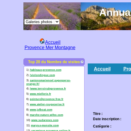
Annuai
Accueil
Provence Mer Montagne
Top 20 du Nombre de visites
Accueil
Pro
1)
/tableaux-provence.com
2)
/violondingue.com
3)
santonsmarienoel.pagesperso-
orange.fr/
4)
/www.terroirsdeprovence.fr
5)
www.miellerie.fr
6)
peinture2provence.free.fr
7)
www.atelier-rougecerise.fr
8)
www.jcfboat.com
Titre :
9)
marche-nature.wifeo.com
Date inscription :
10)
www.sudarenes.com
11)
maryv.e-monsite.com
Catégorie :
12)
ceramique.provence.online.fr