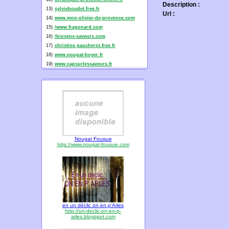
Description :
13)
sylvieboudet.free.fr
Url :
14)
www.mon-olivier-de-provence.com
15)
/www.fragonard.com
16)
/biosens-saveurs.com
17)
christine.gaucherot.free.fr
18)
www.nougat-boyer.fr
19)
www.capsurlessaveurs.fr
Nougat Fouque
http://www.nougat-fouque.com
en un déclic on en p'Arles
http://un-declic-on-en-p-
arles.blogspot.com