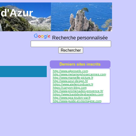
 d'Azur
Recherche personnalisée
Derniers sites inscrits
http://www.alpesvelo.com
http://www.metamorphosecannes.com
http://www.marseille-picture.fr
http://www.azur-design.fr/
https://www.ateliercorduant.fr
https://canyon-blog.com
http://www.promenades-provence.fr/
https://www.bastidedesbarattes.com
http://www.spa-toulon-var.fr
http://www.guide-et-montagne.com