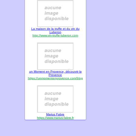
La maison de la truffe et du vin du
Luberon
http://www.vin-truffe-luberon.com
un Moment en Provence, découvrir la
Provence
https://unmomentenprovence.com/blog
Marius Fabre
https://www.marius-fabre.fr