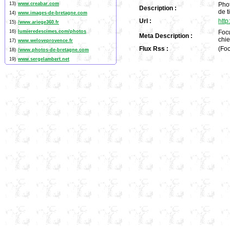
13)
www.creabar.com
Phot
Description :
de t
14)
www.images-de-bretagne.com
Url :
http
15)
/www.ariege360.fr
16)
lumieredescimes.com/photos
Focu
Meta Description :
chie
17)
www.weloveprovence.fr
Flux Rss :
(Foc
18)
/www.photos-de-bretagne.com
19)
www.sergelambert.net