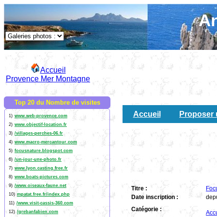
An
Accueil
Provence Mer Montagne
Top 20 du Nombre de visites
Accueil
Proposer 
1)
www.web-provence.com
2)
www.objectif-location.fr
3)
/villages-perches-06.fr
4)
www.macro-mercantour.com
5)
focusnature.blogspot.com
6)
/un-jour-une-photo.fr
7)
www.lyon.casting.free.fr
8)
www.boats-pictures.com
9)
/www.oiseaux-faune.net
Titre :
Foc
10)
mpatat.free.fr/index.php
Date inscription :
dep
11)
/www.visit-cassis-360.com
Catégorie :
12)
/grebanfabien.com
Accu