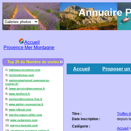
Annuaire P
Accueil
Provence Mer Montagne
Top 20 du Nombre de visites
Accueil
Proposer un 
1)
/tableaux-provence.com
2)
/violondingue.com
3)
santonsmarienoel.pagesperso-
orange.fr/
4)
/www.terroirsdeprovence.fr
5)
www.miellerie.fr
6)
peinture2provence.free.fr
7)
www.atelier-rougecerise.fr
8)
www.jcfboat.com
Titre :
Truffes 
9)
marche-nature.wifeo.com
Date inscription :
depuis l
10)
www.sudarenes.com
11)
maryv.e-monsite.com
Catégorie :
Accueil
12)
ceramique.provence.online.fr