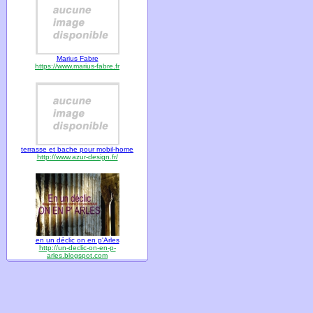
Marius Fabre
https://www.marius-fabre.fr
terrasse et bache pour mobil-home
http://www.azur-design.fr/
en un déclic on en p'Arles
http://un-declic-on-en-p-
arles.blogspot.com