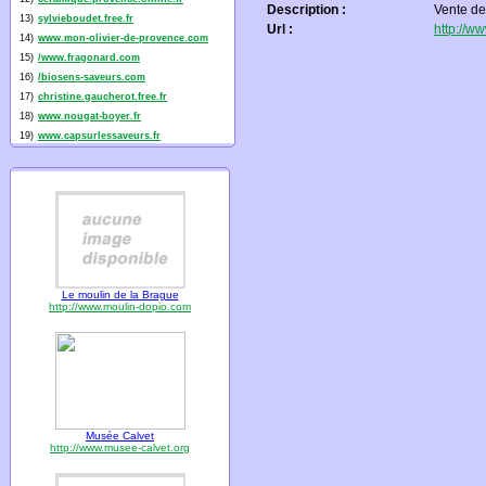
Description :
Vente de
13)
sylvieboudet.free.fr
Url :
http://ww
14)
www.mon-olivier-de-provence.com
15)
/www.fragonard.com
16)
/biosens-saveurs.com
17)
christine.gaucherot.free.fr
18)
www.nougat-boyer.fr
19)
www.capsurlessaveurs.fr
Le moulin de la Brague
http://www.moulin-dopio.com
Musée Calvet
http://www.musee-calvet.org