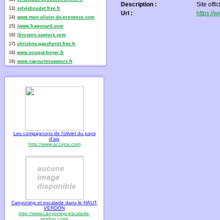
Description :
Site offi
13)
sylvieboudet.free.fr
Url :
https://w
14)
www.mon-olivier-de-provence.com
15)
/www.fragonard.com
16)
/biosens-saveurs.com
17)
christine.gaucherot.free.fr
18)
www.nougat-boyer.fr
19)
www.capsurlessaveurs.fr
Les compagnons de l'olivier du pays
d'aix
http://www.accopa.com
Canyoning et escalade dans le HAUT-
VERDON
http://www.canyoning-escalade-
verdon.com/