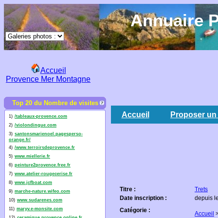
Annuaire P
Accueil
Provence Mer Montagne
Top 20 du Nombre de visites
Accueil
Proposer un 
1)
/tableaux-provence.com
2)
/violondingue.com
3)
santonsmarienoel.pagesperso-
orange.fr/
4)
/www.terroirsdeprovence.fr
5)
www.miellerie.fr
6)
peinture2provence.free.fr
7)
www.atelier-rougecerise.fr
8)
www.jcfboat.com
Titre :
Trets
9)
marche-nature.wifeo.com
Date inscription :
depuis l
10)
www.sudarenes.com
11)
maryv.e-monsite.com
Catégorie :
Accueil
12)
ceramique.provence.online.fr