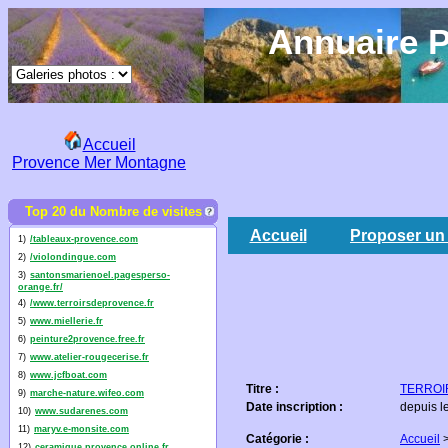
Annuaire P
Accueil
Provence Mer Montagne
Top 20 du Nombre de visites
Accueil
Proposer un 
1)
/tableaux-provence.com
2)
/violondingue.com
3)
santonsmarienoel.pagesperso-
orange.fr/
4)
/www.terroirsdeprovence.fr
5)
www.miellerie.fr
6)
peinture2provence.free.fr
7)
www.atelier-rougecerise.fr
8)
www.jcfboat.com
Titre :
TERROIR
9)
marche-nature.wifeo.com
Date inscription :
depuis l
10)
www.sudarenes.com
11)
maryv.e-monsite.com
Catégorie :
Accueil
12)
ceramique.provence.online.fr