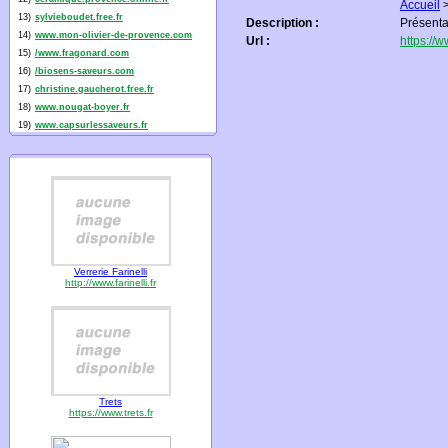
Accueil
13)
sylvieboudet.free.fr
Description :
Présentat
14)
www.mon-olivier-de-provence.com
Url :
https://
15)
/www.fragonard.com
16)
/biosens-saveurs.com
17)
christine.gaucherot.free.fr
18)
www.nougat-boyer.fr
19)
www.capsurlessaveurs.fr
Verrerie Farinelli
http://www.farinelli.fr
Trets
https://www.trets.fr