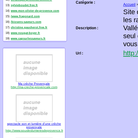
Catégorie :
Accueil
13)
sylvieboudet.free.fr
Site
14)
www.mon-olivier-de-provence.com
15)
/www.fragonard.com
les 
16)
/biosens-saveurs.com
Vall
17)
christine.gaucherot.free.fr
Description :
18)
www.nougat-boyer.fr
seul
19)
www.capsurlessaveurs.fr
vous
http
Url :
Ma crèche Provençale
http://ma-creche-provencale.com
spectacle son et lumière d'une crèche
provençale
http://www.sousleslumieresdeprovence.fr