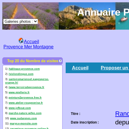
Annuaire P
Accueil
Provence Mer Montagne
Top 20 du Nombre de visites
Accueil
Proposer un 
1)
/tableaux-provence.com
2)
/violondingue.com
3)
santonsmarienoel.pagesperso-
orange.fr/
4)
/www.terroirsdeprovence.fr
5)
www.miellerie.fr
6)
peinture2provence.free.fr
7)
www.atelier-rougecerise.fr
8)
www.jcfboat.com
Rand
9)
marche-nature.wifeo.com
Titre :
10)
www.sudarenes.com
depu
Date inscription :
11)
maryv.e-monsite.com
12)
ceramique.provence.online.fr