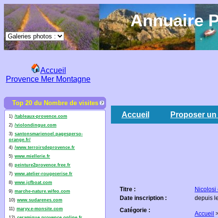
Annuaire P
Accueil
Provence Mer Montagne
Top 20 du Nombre de visites
Accueil
Proposer un 
1)
/tableaux-provence.com
2)
/violondingue.com
3)
santonsmarienoel.pagesperso-
orange.fr/
4)
/www.terroirsdeprovence.fr
5)
www.miellerie.fr
6)
peinture2provence.free.fr
7)
www.atelier-rougecerise.fr
8)
www.jcfboat.com
Titre :
Nicolosi 
9)
marche-nature.wifeo.com
Date inscription :
depuis l
10)
www.sudarenes.com
11)
maryv.e-monsite.com
Catégorie :
Accueil
12)
ceramique.provence.online.fr