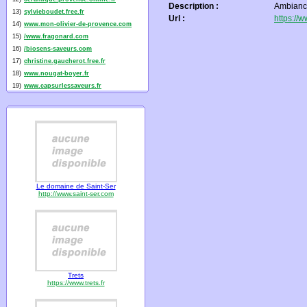
Description :
Ambiance
13)
sylvieboudet.free.fr
Url :
https://
14)
www.mon-olivier-de-provence.com
15)
/www.fragonard.com
16)
/biosens-saveurs.com
17)
christine.gaucherot.free.fr
18)
www.nougat-boyer.fr
19)
www.capsurlessaveurs.fr
Le domaine de Saint-Ser
http://www.saint-ser.com
Trets
https://www.trets.fr