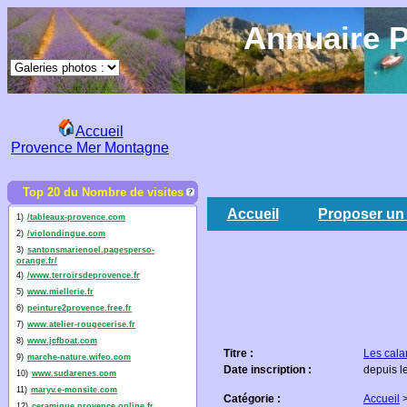
Annuaire P
Accueil
Provence Mer Montagne
Top 20 du Nombre de visites
Accueil
Proposer un 
1)
/tableaux-provence.com
2)
/violondingue.com
3)
santonsmarienoel.pagesperso-
orange.fr/
4)
/www.terroirsdeprovence.fr
5)
www.miellerie.fr
6)
peinture2provence.free.fr
7)
www.atelier-rougecerise.fr
8)
www.jcfboat.com
Titre :
Les cal
9)
marche-nature.wifeo.com
Date inscription :
depuis l
10)
www.sudarenes.com
11)
maryv.e-monsite.com
Catégorie :
Accueil
12)
ceramique.provence.online.fr