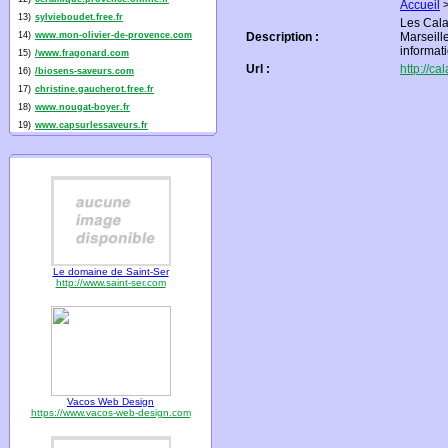
Accueil
13)
sylvieboudet.free.fr
Les Cala
14)
www.mon-olivier-de-provence.com
Description :
Marseill
informati
15)
/www.fragonard.com
Url :
http://c
16)
/biosens-saveurs.com
17)
christine.gaucherot.free.fr
18)
www.nougat-boyer.fr
19)
www.capsurlessaveurs.fr
Le domaine de Saint-Ser
http://www.saint-ser.com
Vacos Web Design
https://www.vacos-web-design.com