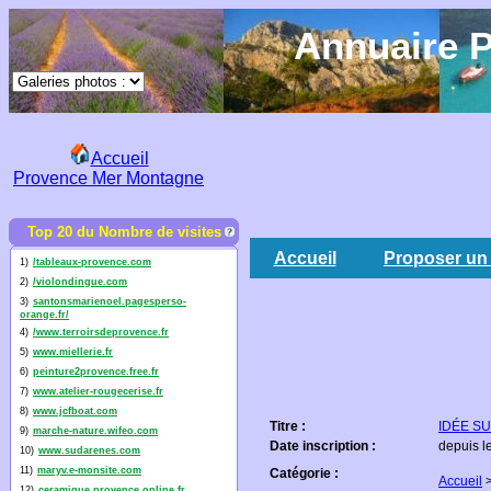
Annuaire P
Accueil
Provence Mer Montagne
Top 20 du Nombre de visites
Accueil
Proposer un 
1)
/tableaux-provence.com
2)
/violondingue.com
3)
santonsmarienoel.pagesperso-
orange.fr/
4)
/www.terroirsdeprovence.fr
5)
www.miellerie.fr
6)
peinture2provence.free.fr
7)
www.atelier-rougecerise.fr
8)
www.jcfboat.com
Titre :
IDÉE SUD
9)
marche-nature.wifeo.com
Date inscription :
depuis l
10)
www.sudarenes.com
11)
maryv.e-monsite.com
Catégorie :
Accueil
12)
ceramique.provence.online.fr