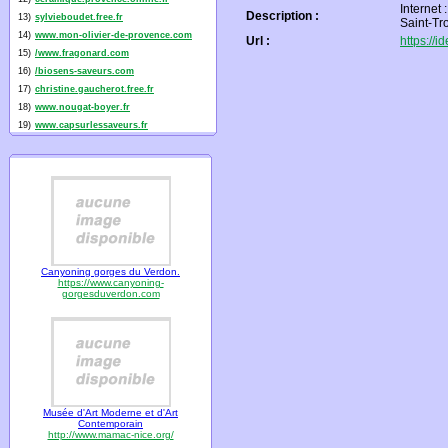
Internet
Description :
13)
sylvieboudet.free.fr
Saint-Tr
14)
www.mon-olivier-de-provence.com
Url :
https://
15)
/www.fragonard.com
16)
/biosens-saveurs.com
17)
christine.gaucherot.free.fr
18)
www.nougat-boyer.fr
19)
www.capsurlessaveurs.fr
Canyoning gorges du Verdon.
https://www.canyoning-
gorgesduverdon.com
Musée d'Art Moderne et d'Art
Contemporain
http://www.mamac-nice.org/