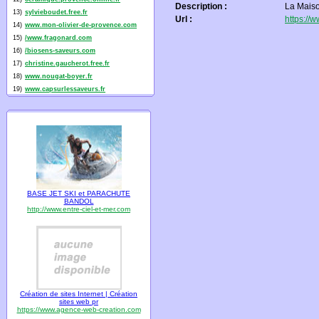
Description :
La Maiso
13)
sylvieboudet.free.fr
Url :
https://
14)
www.mon-olivier-de-provence.com
15)
/www.fragonard.com
16)
/biosens-saveurs.com
17)
christine.gaucherot.free.fr
18)
www.nougat-boyer.fr
19)
www.capsurlessaveurs.fr
BASE JET SKI et PARACHUTE
BANDOL
http://www.entre-ciel-et-mer.com
Création de sites Internet | Création
sites web pr
https://www.agence-web-creation.com