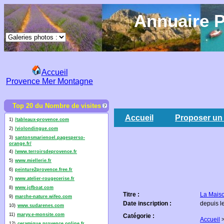
Annuaire P
Accueil
Provence Mer Montagne
Top 20 du Nombre de visites
Accueil
Proposer un 
1)
/tableaux-provence.com
2)
/violondingue.com
3)
santonsmarienoel.pagesperso-
orange.fr/
4)
/www.terroirsdeprovence.fr
5)
www.miellerie.fr
6)
peinture2provence.free.fr
7)
www.atelier-rougecerise.fr
8)
www.jcfboat.com
Titre :
La Maiso
9)
marche-nature.wifeo.com
Date inscription :
depuis l
10)
www.sudarenes.com
11)
maryv.e-monsite.com
Catégorie :
Accueil
12)
ceramique.provence.online.fr