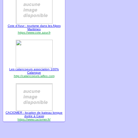
Cote d'Azur : tourisme dans les Alpes
Maritimes
https://www.cote.azur.fr
Les calancoeurs association 100%
Calanque
http://calancoeurs.wifeo.com
CACIOMER - location de bateau longue
durée à Cassi
https://www.caciomer.fr/