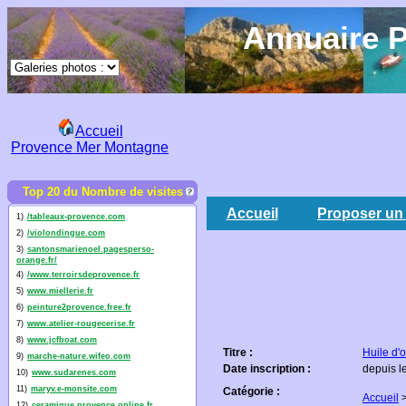
Annuaire P
Accueil
Provence Mer Montagne
Top 20 du Nombre de visites
Accueil
Proposer un 
1)
/tableaux-provence.com
2)
/violondingue.com
3)
santonsmarienoel.pagesperso-
orange.fr/
4)
/www.terroirsdeprovence.fr
5)
www.miellerie.fr
6)
peinture2provence.free.fr
7)
www.atelier-rougecerise.fr
8)
www.jcfboat.com
Titre :
Huile d'
9)
marche-nature.wifeo.com
Date inscription :
depuis l
10)
www.sudarenes.com
11)
maryv.e-monsite.com
Catégorie :
Accueil
12)
ceramique.provence.online.fr