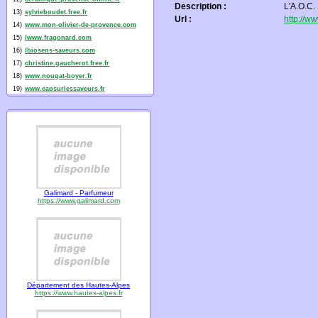
Description :
L'A.O.C.
13)
sylvieboudet.free.fr
Url :
http://w
14)
www.mon-olivier-de-provence.com
15)
/www.fragonard.com
16)
/biosens-saveurs.com
17)
christine.gaucherot.free.fr
18)
www.nougat-boyer.fr
19)
www.capsurlessaveurs.fr
Galimard - Parfumeur
https://www.galimard.com
Département des Hautes-Alpes
https://www.hautes-alpes.fr